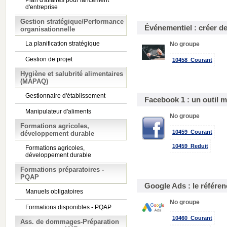
Plan d'affaires pour lancement
d'entreprise
Gestion stratégique/Performance
Événementiel : créer d
organisationnelle
La planification stratégique
No groupe
Gestion de projet
10458_Courant
Hygiène et salubrité alimentaires
(MAPAQ)
Gestionnaire d'établissement
Facebook 1 : un outil 
Manipulateur d'aliments
No groupe
Formations agricoles,
10459_Courant
développement durable
10459_Reduit
Formations agricoles,
développement durable
Formations préparatoires -
PQAP
Google Ads : le référe
Manuels obligatoires
No groupe
Formations disponibles - PQAP
10460_Courant
Ass. de dommages-Préparation